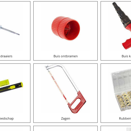
draaiers
Buis ontbramen
Buis k
eedschap
Zagen
Rubbers