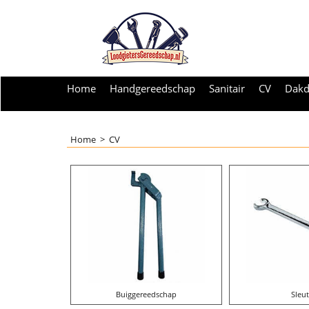
Home
Handgereedschap
Sanitair
CV
Dakd
Home
>
CV
Buiggereedschap
Sleut