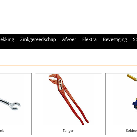
ekking
Zinkgereedschap
Afvoer
Elektra
Bevestiging
S
els
Tangen
Soldee